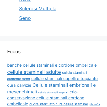
Sclerosi Multipla
Seno
Focus
banche cellule staminali e cordone ombelicale
cellule staminali adulte
cellule staminali
cellule staminali capelli e trapianto
aumento seno
Cellule staminali embrionali e
cura calvizie
mesenchimali
crio-
cellule staminali vegetali
conservazione cellule staminali cordone
ombelicale
cuore infartuato cura cellule staminali
distrofia