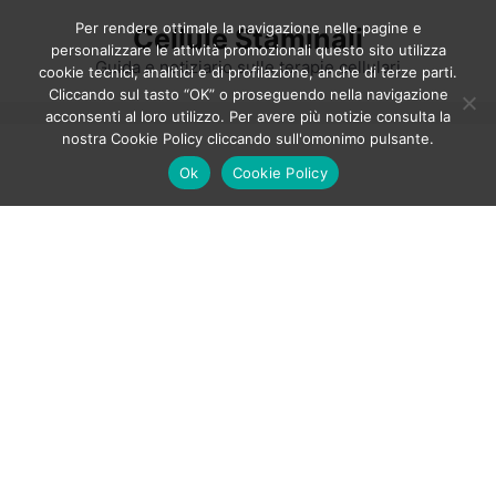
Vai
Per rendere ottimale la navigazione nelle pagine e
Cellule Staminali
al
personalizzare le attività promozionali questo sito utilizza
contenuto
Guida e notiziario sulle terapie cellulari
cookie tecnici, analitici e di profilazione, anche di terze parti.
Cliccando sul tasto “OK” o proseguendo nella navigazione
acconsenti al loro utilizzo. Per avere più notizie consulta la
nostra Cookie Policy cliccando sull'omonimo pulsante.
Ok
Cookie Policy