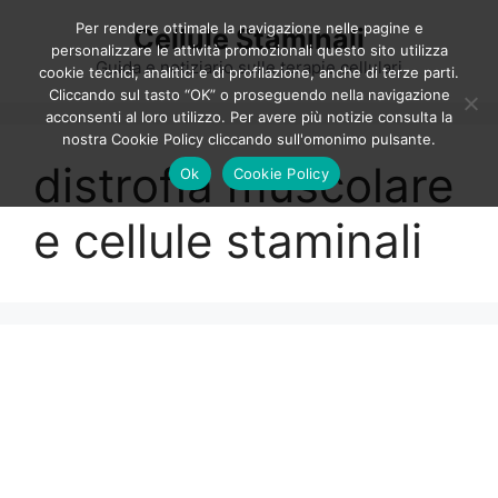
Vai
Per rendere ottimale la navigazione nelle pagine e
Cellule Staminali
al
personalizzare le attività promozionali questo sito utilizza
contenuto
Guida e notiziario sulle terapie cellulari
cookie tecnici, analitici e di profilazione, anche di terze parti.
Cliccando sul tasto “OK” o proseguendo nella navigazione
acconsenti al loro utilizzo. Per avere più notizie consulta la
nostra Cookie Policy cliccando sull'omonimo pulsante.
distrofia muscolare
Ok
Cookie Policy
e cellule staminali