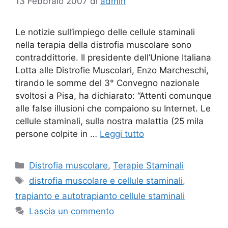
13 Febbraio 2007
di
admin
Le notizie sull’impiego delle cellule staminali
nella terapia della distrofia muscolare sono
contraddittorie. Il presidente dell’Unione Italiana
Lotta alle Distrofie Muscolari, Enzo Marcheschi,
tirando le somme del 3° Convegno nazionale
svoltosi a Pisa, ha dichiarato: “Attenti comunque
alle false illusioni che compaiono su Internet. Le
cellule staminali, sulla nostra malattia (25 mila
persone colpite in …
Leggi tutto
Categorie
Distrofia muscolare
,
Terapie Staminali
Tag
distrofia muscolare e cellule staminali
,
trapianto e autotrapianto cellule staminali
Lascia un commento