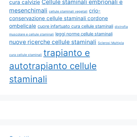
Cellule staminali embrionali e
cura calvizie
mesenchimali
crio-
cellule staminali vegetali
conservazione cellule staminali cordone
ombelicale
cuore infartuato cura cellule staminali
distrofia
leggi norme cellule staminali
muscolare e cellule staminali
nuove ricerche cellule staminali
Sclerosi Multipla
trapianto e
cura cellule staminali
autotrapianto cellule
staminali