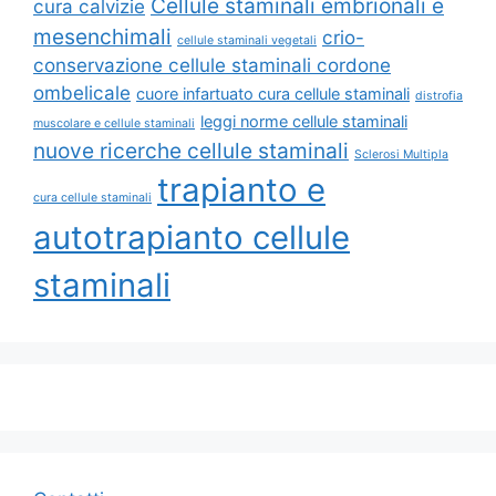
Cellule staminali embrionali e
cura calvizie
mesenchimali
crio-
cellule staminali vegetali
conservazione cellule staminali cordone
ombelicale
cuore infartuato cura cellule staminali
distrofia
leggi norme cellule staminali
muscolare e cellule staminali
nuove ricerche cellule staminali
Sclerosi Multipla
trapianto e
cura cellule staminali
autotrapianto cellule
staminali