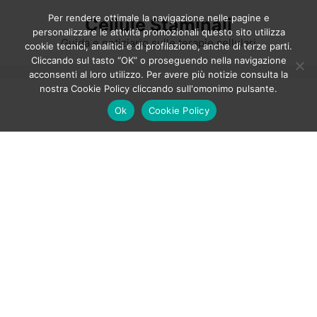
Vai
Per rendere ottimale la navigazione nelle pagine e
Cellule Staminali
al
personalizzare le attività promozionali questo sito utilizza
contenuto
Guida e notiziario sulle terapie cellulari
cookie tecnici, analitici e di profilazione, anche di terze parti.
Cliccando sul tasto “OK” o proseguendo nella navigazione
acconsenti al loro utilizzo. Per avere più notizie consulta la
nostra Cookie Policy cliccando sull'omonimo pulsante.
Ok
Cookie Policy