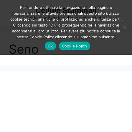
Vai
Per rendere ottimale la navigazione nelle pagine e
Cellule Staminali
al
personalizzare le attività promozionali questo sito utilizza
contenuto
Guida e notiziario sulle terapie cellulari
cookie tecnici, analitici e di profilazione, anche di terze parti.
Cliccando sul tasto “OK” o proseguendo nella navigazione
acconsenti al loro utilizzo. Per avere più notizie consulta la
nostra Cookie Policy cliccando sull'omonimo pulsante.
Seno
Ok
Cookie Policy