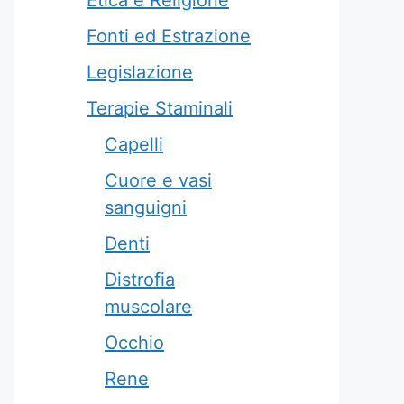
Etica e Religione
Fonti ed Estrazione
Legislazione
Terapie Staminali
Capelli
Cuore e vasi
sanguigni
Denti
Distrofia
muscolare
Occhio
Rene