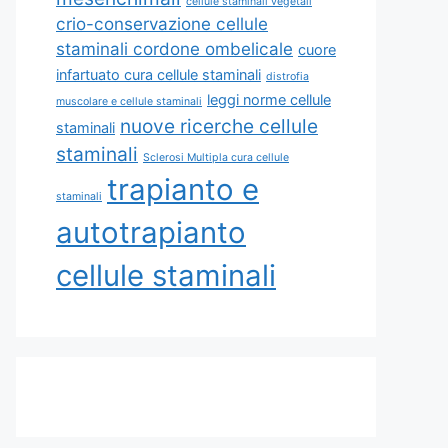
cellule staminali vegetali
crio-conservazione cellule
staminali cordone ombelicale
cuore
infartuato cura cellule staminali
distrofia
leggi norme cellule
muscolare e cellule staminali
nuove ricerche cellule
staminali
staminali
Sclerosi Multipla cura cellule
trapianto e
staminali
autotrapianto
cellule staminali