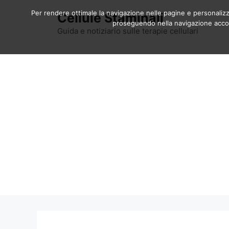
Vai
Per rendere ottimale la navigazione nelle pagine e personalizzar
Cellule Staminali
al
proseguendo nella navigazione accons
contenuto
Guida e notiziario sulle terapie cellulari