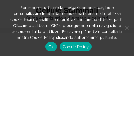
Vai
Per rendere ottimale la navigazione nelle pagine e
Cellule Staminali
al
personalizzare le attività promozionali questo sito utilizza
contenuto
Guida e notiziario sulle terapie cellulari
cookie tecnici, analitici e di profilazione, anche di terze parti.
Cliccando sul tasto “OK” o proseguendo nella navigazione
acconsenti al loro utilizzo. Per avere più notizie consulta la
nostra Cookie Policy cliccando sull'omonimo pulsante.
Ok
Cookie Policy