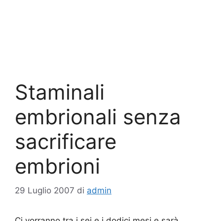
Staminali
embrionali senza
sacrificare
embrioni
29 Luglio 2007
di
admin
Ci vorranno tra i sei e i dodici mesi e sarà