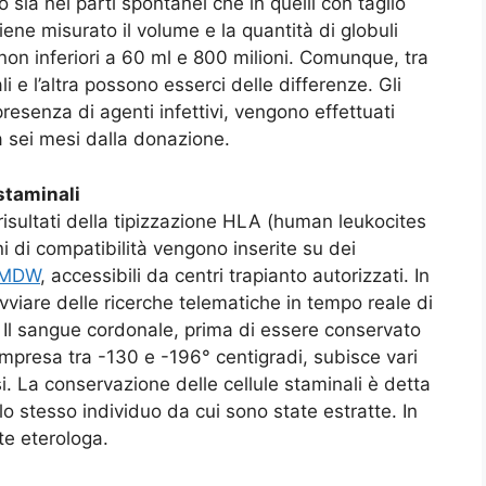
sia nei parti spontanei che in quelli con taglio
ene misurato il volume e la quantità di globuli
non inferiori a 60 ml e 800 milioni. Comunque, tra
 e l’altra possono esserci delle differenze. Gli
presenza di agenti infettivi, vengono effettuati
a sei mesi dalla donazione.
staminali
risultati della tipizzazione HLA (human leukocites
 di compatibilità vengono inserite su dei
MDW
, accessibili da centri trapianto autorizzati. In
viare delle ricerche telematiche in tempo reale di
. Il sangue cordonale, prima di essere conservato
mpresa tra -130 e -196° centigradi, subisce vari
i. La conservazione delle cellule staminali è detta
o stesso individuo da cui sono state estratte. In
te eterologa.