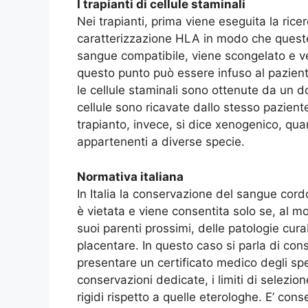
I trapianti di cellule staminali
Nei trapianti, prima viene eseguita la rice
caratterizzazione HLA in modo che queste s
sangue compatibile, viene scongelato e ve
questo punto può essere infuso al pazient
le cellule staminali sono ottenute da un 
cellule sono ricavate dallo stesso paziente
trapianto, invece, si dice xenogenico, qua
appartenenti a diverse specie.
Normativa italiana
In Italia la conservazione del sangue cor
è vietata e viene consentita solo se, al 
suoi parenti prossimi, delle patologie curab
placentare. In questo caso si parla di con
presentare un certificato medico degli spe
conservazioni dedicate, i limiti di selez
rigidi rispetto a quelle eterologhe. E’ cons