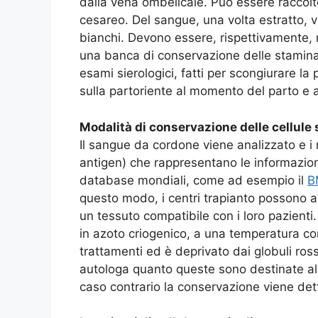
dalla vena ombelicale. Può essere raccolto 
cesareo. Del sangue, una volta estratto, vi
bianchi. Devono essere, rispettivamente, 
una banca di conservazione delle staminali
esami sierologici, fatti per scongiurare la 
sulla partoriente al momento del parto e 
Modalità di conservazione delle cellule 
Il sangue da cordone viene analizzato e i 
antigen) che rappresentano le informazioni
database mondiali, come ad esempio il
B
questo modo, i centri trapianto possono av
un tessuto compatibile con i loro pazienti
in azoto criogenico, a una temperatura co
trattamenti ed è deprivato dai globuli ross
autologa quanto queste sono destinate all
caso contrario la conservazione viene det