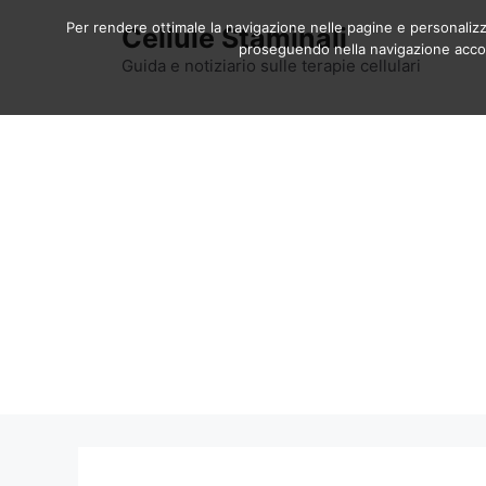
Vai
Per rendere ottimale la navigazione nelle pagine e personalizzar
Cellule Staminali
al
proseguendo nella navigazione accons
contenuto
Guida e notiziario sulle terapie cellulari