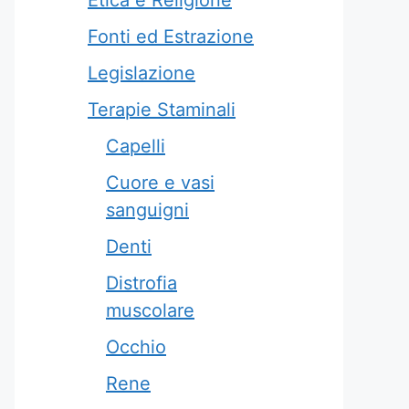
Etica e Religione
Fonti ed Estrazione
Legislazione
Terapie Staminali
Capelli
Cuore e vasi
sanguigni
Denti
Distrofia
muscolare
Occhio
Rene