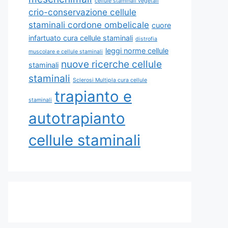
cellule staminali vegetali
crio-conservazione cellule
staminali cordone ombelicale
cuore
infartuato cura cellule staminali
distrofia
leggi norme cellule
muscolare e cellule staminali
nuove ricerche cellule
staminali
staminali
Sclerosi Multipla cura cellule
trapianto e
staminali
autotrapianto
cellule staminali